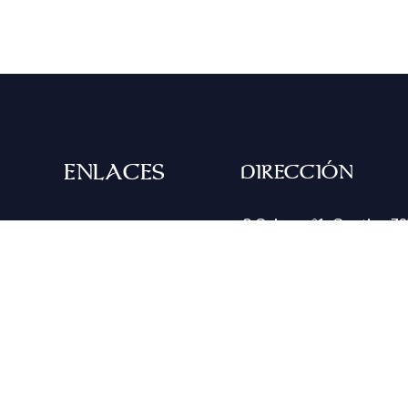
ENLACES
DIRECCIÓN
O Seixo, nº1. Santiso 3
Contacta
Lalín (Pontevedra)
Galería de imágenes
Habitaciones
Ver mapa