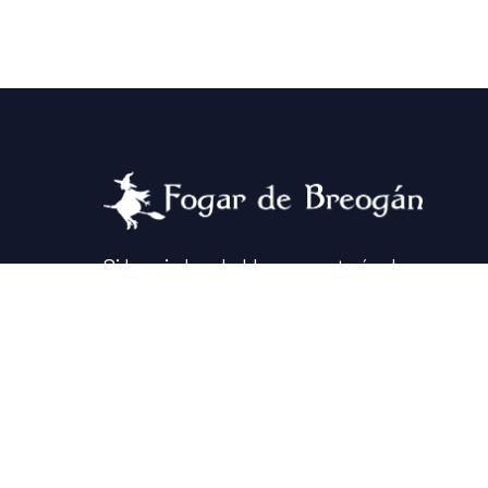
Si las piedras hablaran, contarían la
historia de un lugar hermoso que
pasó por una pandemia, un incendio,
y un montón de aventuras. Y voltou
a lo mejor con más fuerza!
Visitanos y vive una experiencia