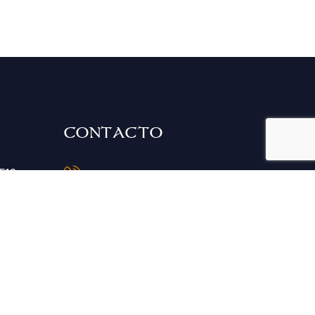
CONTACTO
6512
986 794 389
fogar@fogardebreogan.es