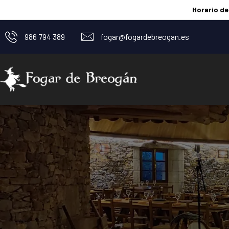
Horario de
986 794 389
fogar@fogardebreogan.es