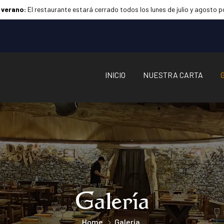
 verano:
El restaurante estará cerrado todos los lunes de julio y agosto 
INICIO
NUESTRA CARTA
Galería
Home
Galería