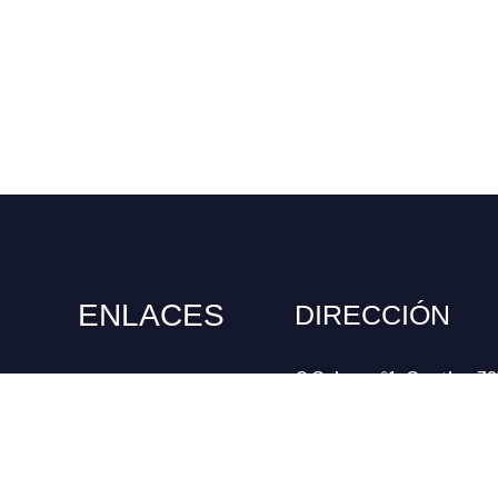
ENLACES
DIRECCIÓN
O Seixo, nº1. Santiso 3
Contacta
Lalín (Pontevedra)
Galería de imágenes
Habitaciones