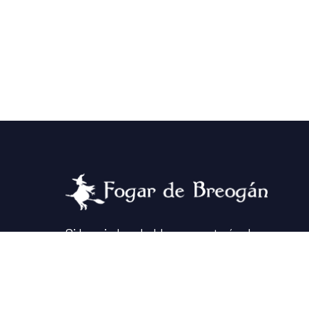
Si las piedras hablaran, contarían la
historia de un lugar hermoso que
pasó por una pandemia, un incendio,
y un montón de aventuras. Y voltou