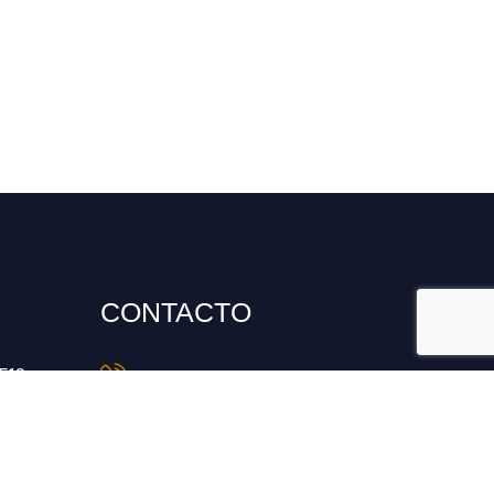
CONTACTO
6512
986 794 389
fogar@fogardebreogan.es