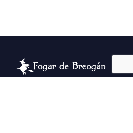
Se as pedras falasen, contarían a historia dun
lugar fermoso que pasou por una pandemia, un
incendio, e un montón de aventuras. E voltou
se cadra con máis forza!
Visitanos e vive unha experiencia única.