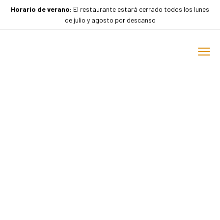
Horario de verano:
El restaurante estará cerrado todos los lunes
de julio y agosto por descanso
Restaurante e
aloxamento
Un lugar máxico en Santiso, Lalín