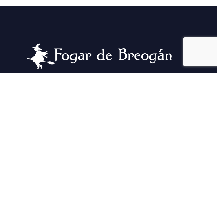
Se as pedras falasen, contarían a historia dun
lugar fermoso que pasou por una pandemia, un
incendio, e un montón de aventuras. E voltou
se cadra con máis forza!
Visitanos e vive unha experiencia única.
Galego