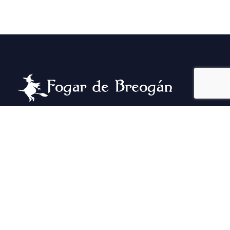
Se as pedras falasen, contarían a historia dun lugar
fermoso que pasou por una pandemia, un incendio, e
un montón de aventuras. E voltou se cadra con máis
forza!
Visitanos e vive unha experiencia única.