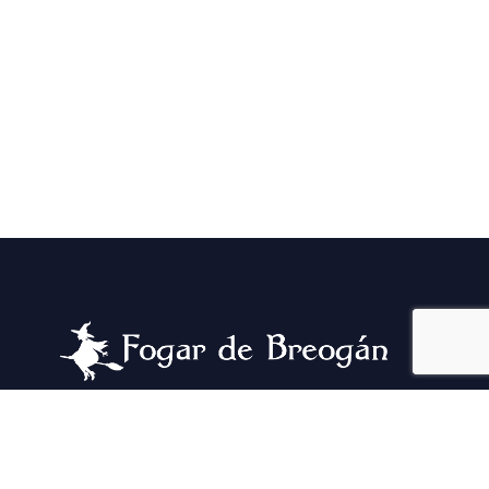
Se as pedras falasen, contarían a historia dun
lugar fermoso que pasou por una pandemia, un
incendio, e un montón de aventuras. E voltou